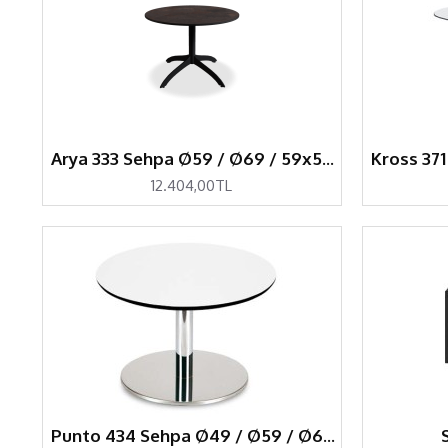
Arya 333 Sehpa Ø59 / Ø69 / 59x59 / 69x69
12.404,00TL
Punto 434 Sehpa Ø49 / Ø59 / Ø69 / 49x49 / 59x59 / 69x69