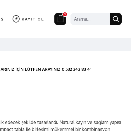
0
IŞ
KAYIT OL
RINIZ İÇİN LÜTFEN ARAYINIZ 0 532 343 83 41
k edecek şekilde tasarlandı. Natural kayın ve sağlam yapısı
Compact tabla ile birleşimi mükemmel bir kombinasyon