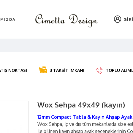
IMIZDA
GIR
ATIŞ NOKTASI
3 TAKSİT İMKANI
TOPLU ALIMLA
Wox Sehpa 49x49 (kayın)
12mm Compact Tabla & Kayın Ahşap Ayak
Wox Sehpa, iç ve dış tüm mekanlarda size eşli
ile bilinen kayın ahşap ayak seçeneklerinin 