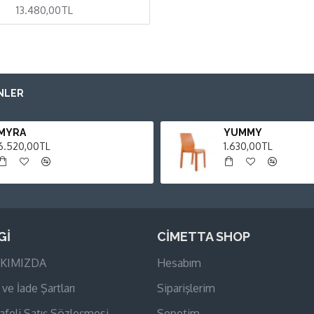
13.480,00TL
NLER
MYRA
YUMMY
6.520,00TL
1.630,00TL
Gİ
CİMETTA SHOP
KIMIZDA
Hesabım
 ve İade Şartları
Siparişlerim
feli Satış Sözleşmesi
Sepetim