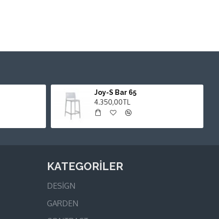
Joy-S Bar 65
4.350,00TL
KATEGORİLER
DESİGN
GARDEN