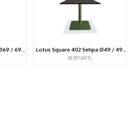
Lotus Round 504 Sehpa Ø69 / 69x69
Lotus Square 402 Sehpa Ø49 / 49x49 / Ø59 / Ø69 / 59x59 / 69x69
10.197,00TL