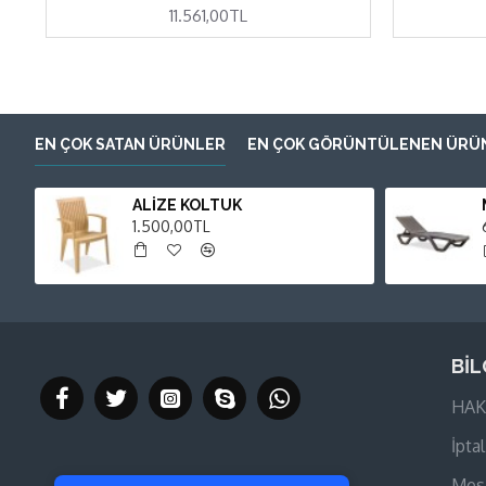
11.561,00TL
EN ÇOK SATAN ÜRÜNLER
EN ÇOK GÖRÜNTÜLENEN ÜRÜ
ALİZE KOLTUK
1.500,00TL
BİL
HAK
Tek Tıkla Ödeme Kolaylığı
İptal
7/24 Canlı Destek
Mesa