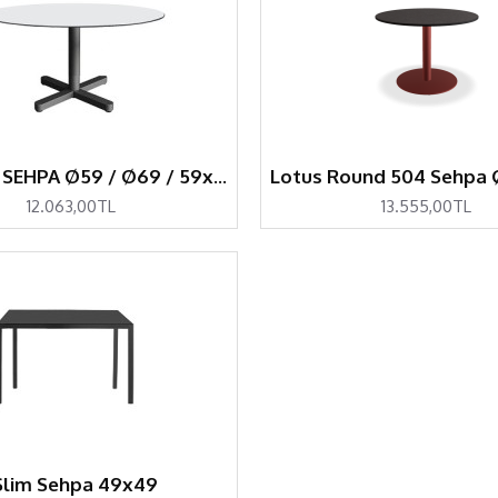
Kross 371 SEHPA Ø59 / Ø69 / 59x59 / 69x69
12.063,00TL
13.555,00TL
Slim Sehpa 49x49