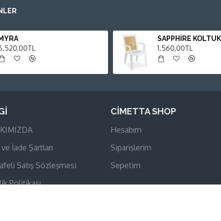
NLER
MYRA
SAPPHİRE KOLTUK
6.520,00TL
1.560,00TL
Gİ
CİMETTA SHOP
KIMIZDA
Hesabım
 ve İade Şartları
Siparişlerim
feli Satış Sözleşmesi
Sepetim
lik Politikası