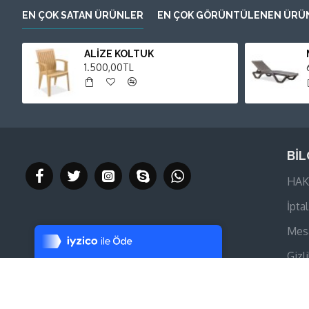
EN ÇOK SATAN ÜRÜNLER
EN ÇOK GÖRÜNTÜLENEN ÜRÜ
ALİZE KOLTUK
1.500,00TL
BİL
HAK
Tek Tıkla Ödeme Kolaylığı
İptal
7/24 Canlı Destek
Mesa
%100 Sorunsuz Alışveriş
Gizli
Daha Fazla Bilgi