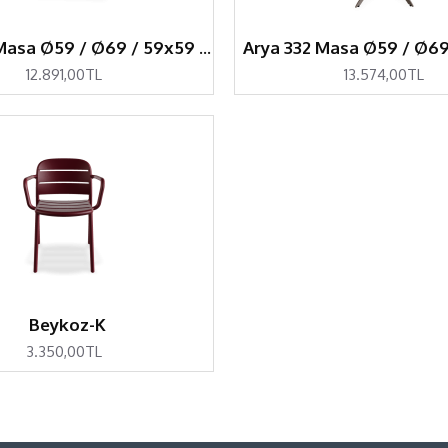
Arya 331 Masa Ø59 / Ø69 / 59x59 / 69x69
12.891,00TL
13.574,00TL
Beykoz-K
3.350,00TL