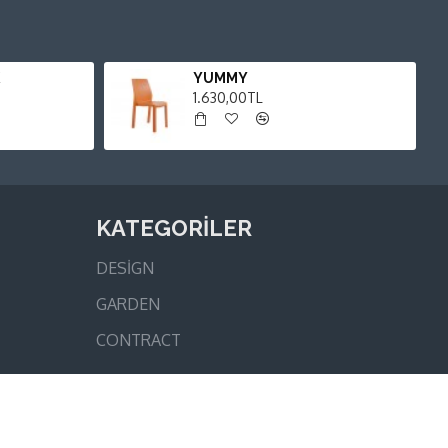
YUMMY
1.630,00TL
KATEGORİLER
DESİGN
GARDEN
CONTRACT