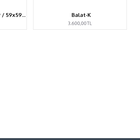
Arya 332 Masa Ø59 / Ø69 / 59x59 / 69x69 - BAR
Balat-K
3.600,00TL