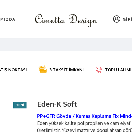
IMIZDA
GIR
ATIŞ NOKTASI
3 TAKSİT İMKANI
TOPLU ALIMLA
Eden-K Soft
YENİ
PP+GFR Gövde / Kumaş Kaplama Fix Mind
Eden yüksek kalite polipropilen ve cam elyaf
üretilmiştir. Yüzeyi mattır ve doğal ahşap gö