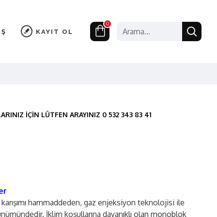
0
IŞ
KAYIT OL
RINIZ İÇİN LÜTFEN ARAYINIZ 0 532 343 83 41
er
 karışımı hammaddeden, gaz enjeksiyon teknolojisi ile
rünümündedir. İklim koşullarına dayanıklı olan monoblok