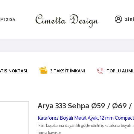
IMIZDA
GIR
ATIŞ NOKTASI
3 TAKSİT İMKANI
TOPLU ALIMLA
Arya 333 Sehpa Ø59 / Ø69 /
Kataforez Boyalı Metal Ayak, 12 mm Compac
İklim koşullarına dayanıklı güçlendirilmiş kataforez boyalı m
forma kavuşur.