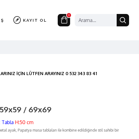
0
IŞ
KAYIT OL
RINIZ İÇİN LÜTFEN ARAYINIZ 0 532 343 83 41
 59x59 / 69x69
t Tabla
H:50 cm
etal ayak, Papatya masa tablaları ile kombine edildiğinde stil sahibi bir